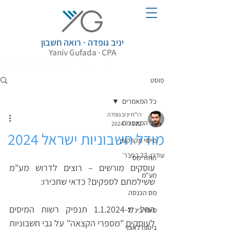
יניב גופדה · רואה חשבון
Yaniv Gufada · CPA
פוסט
כל המאמרים
רו"ח יניב גופדה
כל המאמרים
22 בינו׳ 2024
מודל חשבוניות ישראל 2024
מיסוי מקרקעין
עודכן:
23 בפבר׳
החזר מס
עוסקים מורשים – רוצים לדרוש מע"מ 
מע"מ
ששילמתם לספקים? כדאי שתכירו:
מס הכנסה
החל מ-1.1.2024 תנפיק רשות המיסים 
מיסוי בינ"ל
לעוסקים "מספרי הקצאה" על גבי חשבוניות 
ביטוח לאומי