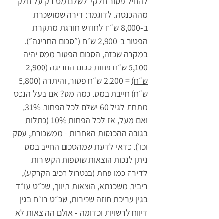
להחיל פטור חלקי ולשלם מס רק על חלק 
מההכנסה. לדוגמה: דירה שמושכרת 
ב-8,000 ש״ח לחודש חורגת מתקרת 
הפטור ב-2,900 ש״ח (״סכום החריגה״). 
במקרה שכזה, הסכום הפטור ממס יהיה 
5,100 ש״ח פחות סכום החריגה (2,900 
ש״ח)
 = 2,200 ש״ח פטור, והיתרה (5,800 
ש״ח) חייבת במס. כמה מס? אם בעל הנכס 
מתחת לגיל 60 ישלם לכל הפחות 31%, 
ואם מעל, אז לכל הפחות 10% (כתלות 
בגובה ההכנסות האחרות - ממשכורת, עסק 
וכו׳). כדאי לדעת שמהסכום החייב במס 
ניתן לנכות הוצאות שוטפות הקשורות 
לדירה כמו פחת (בנטרול רכיב הקרקע), 
ריבית משכנתא, הוצאות תיווך, שכ״ט עו״ד 
בגין עריכת חוזה שכירות, שכ״ט רו״ח בגין 
דיווח לרשויות וכדומה - אולם ההוצאות לא 