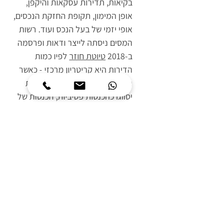
בקיאות, תדירות עסקאות והיקפן, 
אופן המימון, תקופת החזקת הנכסים, 
אופי יזמי של בעל הנכס ועוד. רשות 
המסים ניסתה לייצר ודאות ופרסמה 
ב-2018 
טיוטת חוזר
 לפיו כמות 
הדירות היא קריטריון מרכזי - כאשר 
הכנסות מהשכרה של עד 5 דירות 
יסווגו כהכנסות פסיביות, הכנסות של 
למעלה מ-5 דירות ועד 10 דירות 
ייבחנו בהתאם למבחנים שלעיל, 
והכנסות מהשכרה של 10 דירות 
ומעלה יחשבו כהכנסה מעסק וימוסו 
בהתאם. למרות שטיוטת חוזר זו אינה 
סופית, היא מעידה על אופן הסתכלות 
הרשויות כאשר נדרש סיווג עסקת 
השכרת נדל״ן ויש להתחשב בה.
תיוגים: