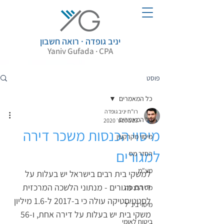
יניב גופדה · רואה חשבון
Yaniv Gufada · CPA
פוסט
כל המאמרים
רו"ח יניב גופדה
כל המאמרים
23 בספט׳ 2020
מיסוי הכנסות משכר דירה
מיסוי מקרקעין
למגורים
החזר מס
מע"מ
למשקי בית רבים בישראל יש בעלות על 
דירת מגורים - מנתוני הלשכה המרכזית 
מס הכנסה
לסטטיסטיקה עולה כי ב-2017 ל-1.6 מיליון 
מיסוי בינ"ל
משקי בית יש בעלות על דירה אחת, ו-56 
ביטוח לאומי