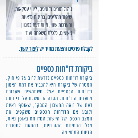
ניהול תזרים מזומנים, ליווי עסקאות,
שיפור תהליכים, בחינות כדאיות
והערכות שווי, חוות דעת במגוון
נושאים, כלכלת משפחה ועוד
לקבלת פרטים והצעת מחיר יש
ליצור קשר
.
ביקורת דו"חות כספיים
ביקורת דו"חות כספיים נדרשת לרוב על פי חוק.
המטרה של ביקורת היא להגביר את רמת האמון
בדו"חות הכספיים אצל משתמשים שעבורם
מיועדים הדו"חות. מטרה זו מושגת על ידי חוות
דעת של רואה החשבון המבקר, שאוסף ראיות
וקובע אם הדו"חות הכספיים משקפים את
המצב הכספי של היישות המדווחת באופן נאות,
מכל הבחינות המהותיות, בהתאם למסגרת
הדיווח המתאימה.